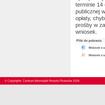
terminie 14 
publicznej 
opłaty, chy
prośby w za
wniosek.
Pliki do pobrania
Wniosek o ud
Wniosek o ud
© Copyrights
Centrum Informatyki Resortu Finansów
2026