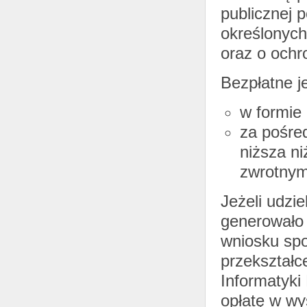
publicznej 
określonych
oraz o ochr
Bezpłatne je
w formie 
za pośred
niższa ni
zwrotnym
Jeżeli udzi
generowało
wniosku spo
przekształc
Informatyk
opłatę w w