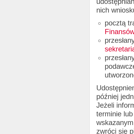
udostępnia
nich wniosk
pocztą t
Finansó
przesłany
sekretari
przesłany
podawcze
utworzon
Udostępnien
później jedn
Jeżeli info
terminie lu
wskazanym 
zwróci się 