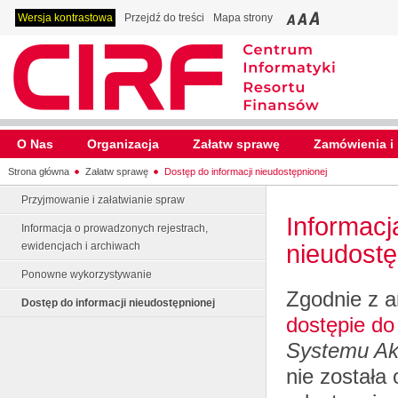
Wersja kontrastowa
Przejdź do treści
Mapa strony
O Nas
Organizacja
Załatw sprawę
Zamówienia i 
Strona główna
Załatw sprawę
Dostęp do informacji nieudostępnionej
Przyjmowanie i załatwianie spraw
Informacj
Informacja o prowadzonych rejestrach,
nieudostę
ewidencjach i archiwach
Ponowne wykorzystywanie
Zgodnie z a
Dostęp do informacji nieudostępnionej
dostępie do 
Systemu Ak
nie została 